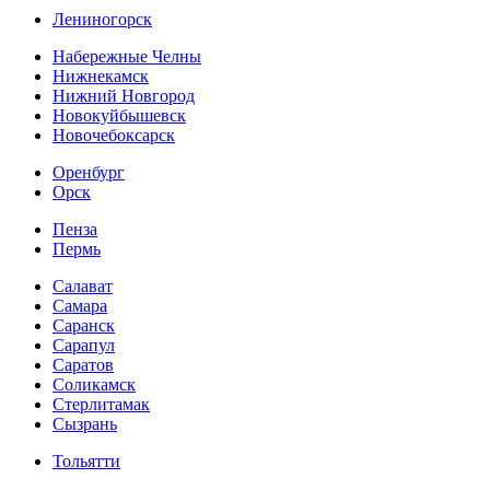
Лениногорск
Набережные Челны
Нижнекамск
Нижний Новгород
Новокуйбышевск
Новочебоксарск
Оренбург
Орск
Пенза
Пермь
Салават
Самара
Саранск
Сарапул
Саратов
Соликамск
Стерлитамак
Сызрань
Тольятти