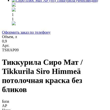
1
1
Оформить заказ по телефону
Объем, л
0,9
Арт.
TSHAP09
Тиккурила Сиро Мат /
Tikkurila Siro Himmeä
потолочная краска без
бликов
База
AP