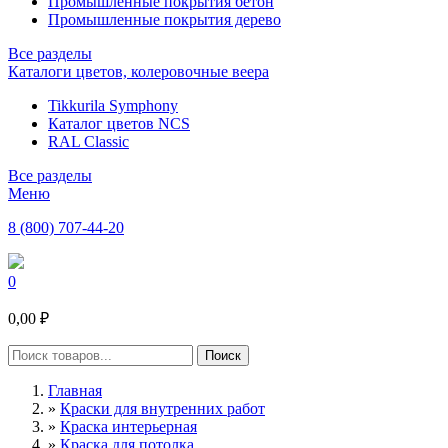
Промышленные покрытия бетон
Промышленные покрытия дерево
Все разделы
Каталоги цветов, колеровочные веера
Tikkurila Symphony
Каталог цветов NCS
RAL Classic
Все разделы
Меню
8 (800) 707-44-20
0
0,00 ₽
Главная
»
Краски для внутренних работ
»
Краска интерьерная
»
Краска для потолка