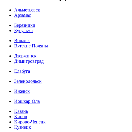
Альметьевск
Арзамас
Березники
Бугульма
Волжск
Вятские Поляны
Дзержинск
Димитровград
Елабуга
Зеленодольск
Ижевск
Йошкар-Ола
Казань
Киров
Кирово-Чепецк
Кузнецк