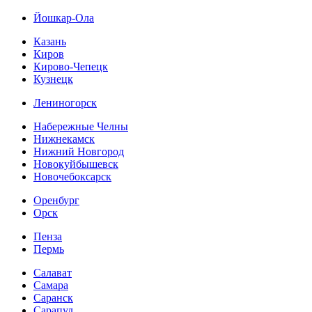
Йошкар-Ола
Казань
Киров
Кирово-Чепецк
Кузнецк
Лениногорск
Набережные Челны
Нижнекамск
Нижний Новгород
Новокуйбышевск
Новочебоксарск
Оренбург
Орск
Пенза
Пермь
Салават
Самара
Саранск
Сарапул