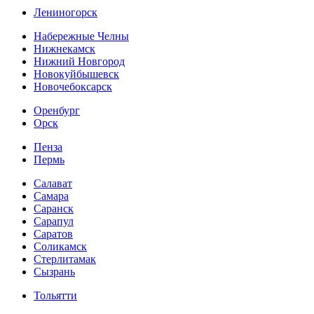
Лениногорск
Набережные Челны
Нижнекамск
Нижний Новгород
Новокуйбышевск
Новочебоксарск
Оренбург
Орск
Пенза
Пермь
Салават
Самара
Саранск
Сарапул
Саратов
Соликамск
Стерлитамак
Сызрань
Тольятти