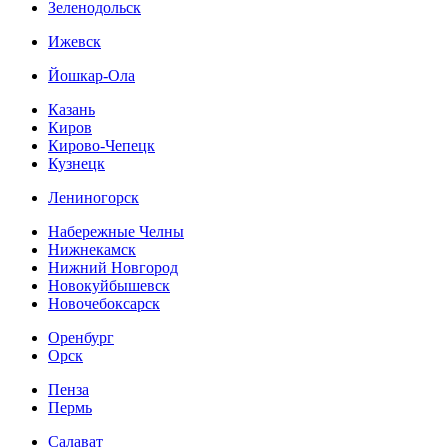
Зеленодольск
Ижевск
Йошкар-Ола
Казань
Киров
Кирово-Чепецк
Кузнецк
Лениногорск
Набережные Челны
Нижнекамск
Нижний Новгород
Новокуйбышевск
Новочебоксарск
Оренбург
Орск
Пенза
Пермь
Салават