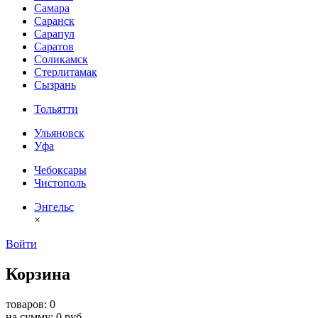
Самара
Саранск
Сарапул
Саратов
Соликамск
Стерлитамак
Сызрань
Тольятти
Ульяновск
Уфа
Чебоксары
Чистополь
Энгельс
×
Войти
Корзина
товаров: 0
на сумму: 0 руб.