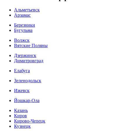
Альметьевск
Арзамас
Березники
Бугульма
Волжск
Вятские Поляны
Дзержинск
Димитровград
Елабуга
Зеленодольск
Ижевск
Йошкар-Ола
Казань
Киров
Кирово-Чепецк
Кузнецк