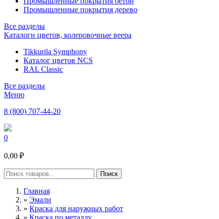
Промышленные покрытия бетон
Промышленные покрытия дерево
Все разделы
Каталоги цветов, колеровочные веера
Tikkurila Symphony
Каталог цветов NCS
RAL Classic
Все разделы
Меню
8 (800) 707-44-20
0
0,00 ₽
Главная
»
Эмали
»
Краска для наружных работ
»
Краска по металлу