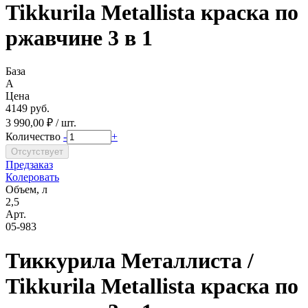
Tikkurila Metallista краска по
ржавчине 3 в 1
База
A
Цена
4149 руб.
3 990,00 ₽ / шт.
Количество
-
+
Предзаказ
Колеровать
Объем, л
2,5
Арт.
05-983
Тиккурила Металлиста /
Tikkurila Metallista краска по