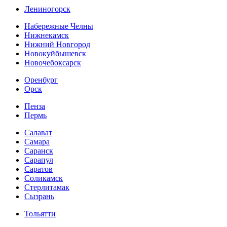
Лениногорск
Набережные Челны
Нижнекамск
Нижний Новгород
Новокуйбышевск
Новочебоксарск
Оренбург
Орск
Пенза
Пермь
Салават
Самара
Саранск
Сарапул
Саратов
Соликамск
Стерлитамак
Сызрань
Тольятти