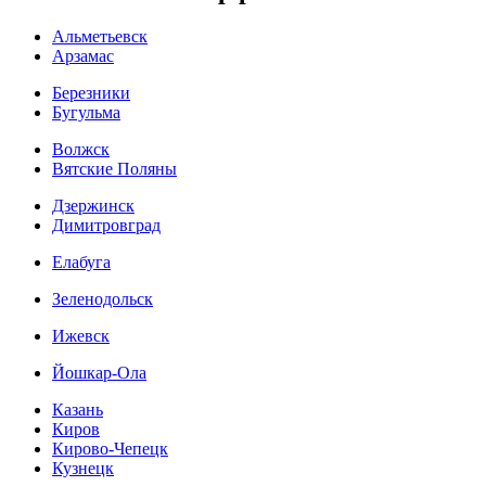
Альметьевск
Арзамас
Березники
Бугульма
Волжск
Вятские Поляны
Дзержинск
Димитровград
Елабуга
Зеленодольск
Ижевск
Йошкар-Ола
Казань
Киров
Кирово-Чепецк
Кузнецк