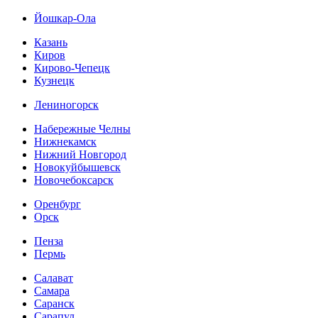
Йошкар-Ола
Казань
Киров
Кирово-Чепецк
Кузнецк
Лениногорск
Набережные Челны
Нижнекамск
Нижний Новгород
Новокуйбышевск
Новочебоксарск
Оренбург
Орск
Пенза
Пермь
Салават
Самара
Саранск
Сарапул