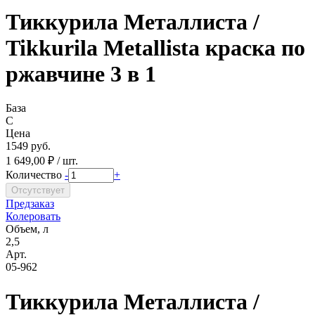
Тиккурила Металлиста /
Tikkurila Metallista краска по
ржавчине 3 в 1
База
C
Цена
1549 руб.
1 649,00 ₽ / шт.
Количество
-
+
Предзаказ
Колеровать
Объем, л
2,5
Арт.
05-962
Тиккурила Металлиста /