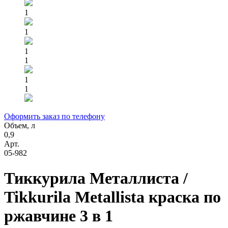
1
1
1
1
1
1
Оформить заказ по телефону
Объем, л
0,9
Арт.
05-982
Тиккурила Металлиста /
Tikkurila Metallista краска по
ржавчине 3 в 1