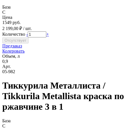
База
C
Цена
1549 руб.
2 199,00 ₽ / шт.
Количество
-
+
Предзаказ
Колеровать
Объем, л
0,9
Арт.
05-982
Тиккурила Металлиста /
Tikkurila Metallista краска по
ржавчине 3 в 1
База
C